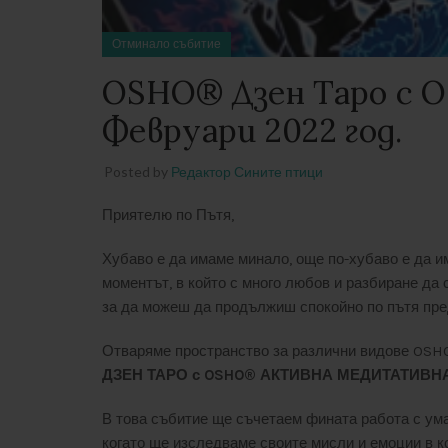
Отминало събитие
OSHO® Дзен Таро с 
Февруари 2022 год.
Posted by
Редактор Сините птици
Приятелю по Пътя,
Хубаво е да имаме минало, още по-хубаво е да им
моментът, в който с много любов и разбиране да
за да можеш да продължиш спокойно по пътя пре
Отваряме пространство за различни видове OSHO
ДЗЕН ТАРО с OSHO® АКТИВНА МЕДИТАТИВН
В това събитие ще съчетаем фината работа с ума
когато ще изследваме своите мисли и емоции в к