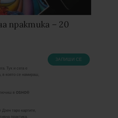
а практика – 20
ЗАПИШИ СЕ
а. Тук и сега е
 в която се намираш,
ключиш в
OSHO®
 Дзен таро картите,
тивна практика.