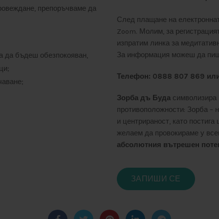
ровеждане, препоръчваме да
След плащане на електроннат
Zoom. Молим, за регистрацият
изпратим линка за медитативн
За информация можеш да пиш
ва да бъдеш обезпокояван,
ци;
Телефон: 0888 807 869 или
чаване;
Зорба дъ Буда
символизира
противоположности: Зорба – 
и центрираност, като постига
желаем да провокираме у все
абсолютния вътрешен поте
ЗАПИШИ СЕ