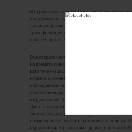
В първата част на събитието ще се научим да изп
инструмент за психологическа работа и не се изп
да види настоящето и да продължи да следва пот
трансформация и неговите вътрешни аспекти, коит
в настоящето е единственото състояние, в което
Във втората част ще се докоснем до OSHO® Акти
на времето индийският мистик Ошо е създал OS
като техники за съвременните хора, чрез които 
изразим и изживеем потиснатите чувства и емоци
наблюдаваме обичайните си поведенчески, емоц
по нов начин. Активните медитации са научно раз
въздействащи. Задълбочената психологическа р
Дзен таро картите се явява подготовка и мост к
Активна медитация, за да подпомогнем вътрешни
преминаване от мислите и емоциите към по-дълбо
сърцето и тялото, а от там – да достигнем до соб