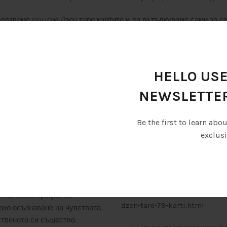
олзваме OSHO® Дзен таро картите и да ги тълкуваме сами за се
олзват за разгадаване на миналото, нито да разкриват бъдещето
ока на енергията на живота. OSHO® Дзен таро картите разкрива
о всеки от нас носи. Те ни дават възможност да разберем, че о
 можем да бъдем будни творци на живота си.
HELLO USE
NEWSLETTE
вните медитации. С течение
ВАЖНО!
HO® Активните медитации
За да се включиш в събитиет
Be the first to learn abo
да можем съзнателно да
OSHO® Дзен таро картите. Ако
и и да овладеем умението да
exclusi
онлайн от различни онл
ионални и мисловни модели
работени, ефективни и пряко
https://www.ozone.bg/product
абота в първата част с OSHO®
dzen-79-karti-knizhka/,
ъм провеждането на OSHO®
https://www.book.store.bg/p1
я лечебен процес на
dzen-taro-79-karti.html
ко осъзнаване на чувствата,
ственото си същество.