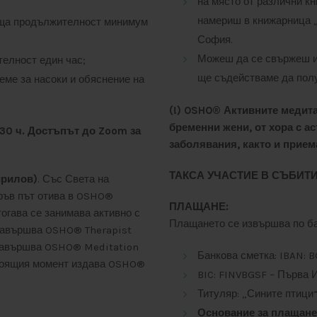
на място от различни кн
намериш в книжарница „
бща продължителност минимум
София.
Можеш да се свържеш и 
елност един час;
ще съдействаме да полу
еме за насоки и обяснение на
(!) OSHO® Активните медита
бременни жени, от хора с а
:30 ч.
Достъпът до Zoom за
заболявания, както и прием
ТАКСА УЧАСТИЕ В СЪБИТИЕ
ирилов)
. Със Света на
пръв път отива в OSHO®
ПЛАЩАНЕ:
ттогава се занимава активно с
Плащането се извършва по бан
 завършва OSHO® Therapist
. завършва OSHO® Meditation
Банкова сметка: IBAN: 
астоящия момент издава OSHO®
BIC: FINVBGSF – Първа 
Титуляр: „Сините птиц
Основание за плащанет