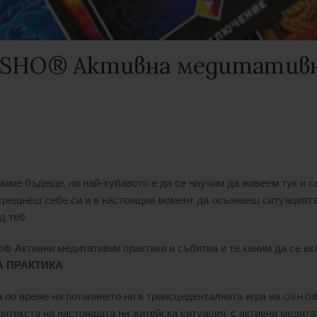
OSHO® Активна медитативн
аме бъдеще, но най-хубавото е да се научим да живеем тук и сег
 срещнеш себе си и в настоящия момент да осъзнаеш ситуацията,
д теб.
® Активни медитативни практики и събития и те каним да се в
А ПРАКТИКА
 по време на потапянето ни в трансцеденталната игра на OSHO®
онтекста на настоящата ни житейска ситуация, с активна медита