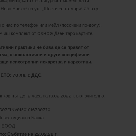
ижарници, като със сигурност можеш да ги
Нова Епоха“ на ул. „Шести септември“ 28 в гр.
с нас по телефон или мейл (посочени по-долу),
чиш комплект от OSHO® Дзен таро картите.
тивни практики не бива да се правят от
стма, с онкологични и други специфични
ащи психотропни лекарства и наркотици.
ТО: 70 лв. с ДДС.
ков път до 12 часа на 18.02.2022 г. включително.
BG97FINV91501016739770
Инвестиционна Банка.
и“ ЕООД
о: Събитие на 22.02.22 г.