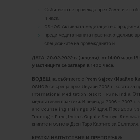
Събитието се провежда чрез Zoom и е с о
4 часа;
OSHO® Активната медитация е с продължит
преди медитативната практика отделяме вр
спецификите на провеждането й.
ДАТА:
20.02.2022 г. (неделя), от 14:00 ч. до 18
участниците се затваря в 14:10 часа.
ВОДЕЩ
на събитието е
Prem Sajeev (Ивайло К
OSHO® се среща през Януари 2005 г., когато за 
International Meditation Resort – Pune, India. О
медитативни практики. В периода 2006 – 2007 г.
and Counseling Trainings в Индия. През 2008 г
Training – Pune, India с Gopal и Shunyo. Към н
книгите и OSHO® Дзен Таро Картите за България.
КРАТКИ НАПЪТСТВИЯ И ПРЕПОРЪКИ: