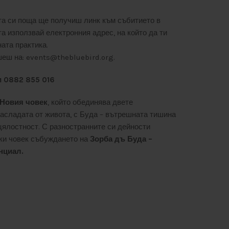
а си поща ще получиш линк към събитието в
а използвай електронния адрес, на който да ти
ата практика.
еш на: events@thebluebird.org.
 0882 855 016
Новия човек
, който обединява двете
насладата от живота, с Буда – вътрешната тишина
 цялостност. С разностранните си дейности
ки човек събуждането на
Зорба дъ Буда –
нциал.