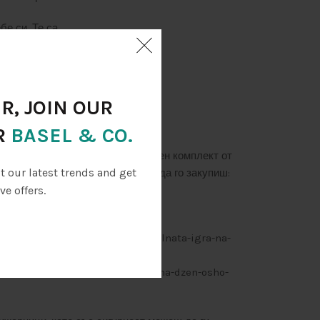
бе си. Те са
, те подкрепят човека
т потенциала за
съзнатото присъствие
R, JOIN OUR
R
BASEL & CO.
о, е необходимо да имаш собствен комплект от
ut our latest trends and get
 не разполагаш с такъв, можеш да го закупиш:
ve offers.
айн книжарници, например:
/osho-dzen-taro-transtsendentalnata-igra-na-
92059/transcendentalnata-igra-na-dzen-osho-