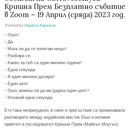
Кришна Прем Безплатно събитие
в Zoom – 19 Април (сряда) 2023 год.
Posted by
Ивайло Кирилов
– Ошо?
– Да.
– Мога ли да те попитам нещо?
– Разбира се.
– Какво за теб са един милион години?
– Една секунда.
– А един милион долара?
– Един цент.
– Ошо, можеш ли да ми дадеш един цент?
– Изчакай една секунда.
Ето така непринудено, в смях и присъствие са преминавали
разговорите между индийския мистик Ошо и неговия
приятел и последовател Кришна Прем (Майкъл Моугъл).