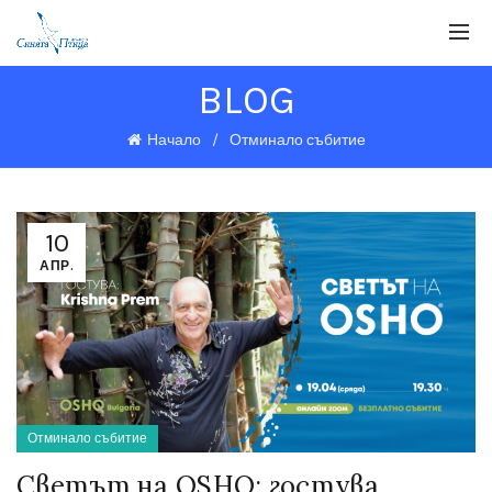
BLOG
Начало
Отминало събитие
10
АПР.
Отминало събитие
Светът на OSHO: гостува