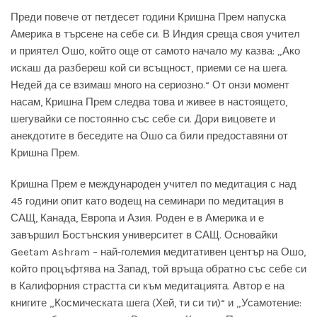
Преди повече от петдесет години Кришна Прем напуска
Америка в търсене на себе си. В Индия среща своя учител
и приятел Ошо, който още от самото начало му казва: „Ако
искаш да разбереш кой си всъщност, приеми се на шега.
Недей да се взимаш много на сериозно.“ От онзи момент
насам, Кришна Прем следва това и живее в настоящето,
шегувайки се постоянно със себе си. Дори вицовете и
анекдотите в беседите на Ошо са били предоставяни от
Кришна Прем.
Кришна Прем е международен учител по медитация с над
45 години опит като водещ на семинари по медитация в
САЩ, Канада, Европа и Азия. Роден е в Америка и е
завършил Бостънския университет в САЩ. Основайки
Geetam Ashram – най-големия медитативен център на Ошо,
който процъфтява на Запад, той връща обратно със себе си
в Калифорния страстта си към медитацията. Автор е на
книгите „Космическата шега (Хей, ти си ти)“ и „Усамотение: