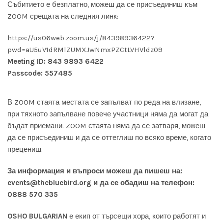
Събитието е безплатно, можеш да се присъединиш към
ZOOM срещата на следния линк:
https://us06web.zoom.us/j/84398936422?
pwd=aU5uV1dRMlZUMXJwNmxPZCtLVHVldz09
Meeting ID: 843 9893 6422
Passcode: 557485
В ZOOM стаята местата се запълват по реда на влизане,
при тяхното запълване повече участници няма да могат да
бъдат приемани. ZOOM стаята няма да се затваря, можеш
да се присъединиш и да се оттеглиш по всяко време, когато
прецениш.
За информация и въпроси можеш да пишеш на:
events@thebluebird.org и да се обадиш на т
елефон:
0888 570 335
OSHO BULGARIAN
е екип от търсещи хора, които работят и