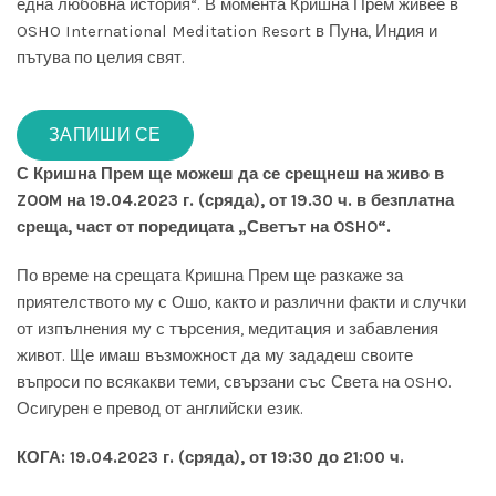
една любовна история“. В момента Кришна Прем живее в
OSHO International Meditation Resort в Пуна, Индия и
пътува по целия свят.
ЗАПИШИ СЕ
С Кришна Прем ще можеш да се срещнеш на живо в
ZOOM на 19.04.2023 г. (сряда), от 19.30 ч. в безплатна
среща, част от поредицата „Светът на OSHO“.
По време на срещата Кришна Прем ще разкаже за
приятелството му с Ошо, както и различни факти и случки
от изпълнения му с търсения, медитация и забавления
живот. Ще имаш възможност да му зададеш своите
въпроси по всякакви теми, свързани със Света на OSHO.
Осигурен е превод от английски език.
КОГА: 19.04.2023 г. (сряда), от 19:30 до 21:00 ч.