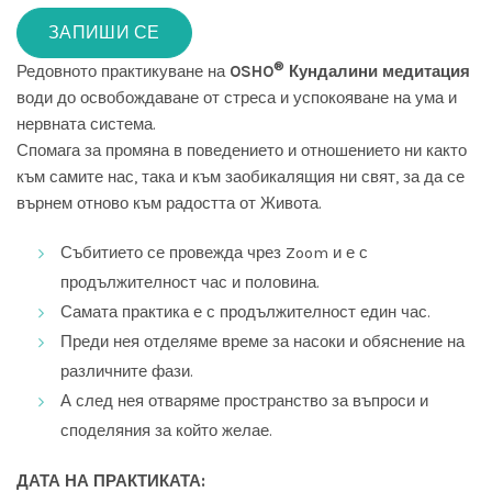
ЗАПИШИ СЕ
®
Редовното практикуване на
OSHO
Кундалини медитация
води до освобождаване от стреса и успокояване на ума и
нервната система.
Спомага за промяна в поведението и отношението ни както
към самите нас, така и към заобикалящия ни свят, за да се
върнем отново към радостта от Живота.
Събитието се провежда чрез Zoom и е с
продължителност час и половина.
Самата практика е с продължителност един час.
Преди нея отделяме време за насоки и обяснение на
различните фази.
А след нея отваряме пространство за въпроси и
споделяния за който желае.
ДАТА НА ПРАКТИКАТА: