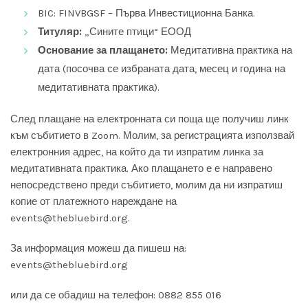
BIC: FINVBGSF – Първа Инвестиционна Банка.
Титуляр:
„Сините птици“ ЕООД
Основание за плащането:
Медитативна практика на
дата (посочва се избраната дата, месец и година на
медитативната практика).
След плащане на електронната си поща ще получиш линк
към събитието в Zoom. Молим, за регистрацията използвай
електронния адрес, на който да ти изпратим линка за
медитативната практика. Ако плащането е е направено
непосредствено преди събитието, молим да ни изпратиш
копие от платежното нареждане на
events@thebluebird.org
.
За информация можеш да пишеш на:
events@thebluebird.org
или да се обадиш на телефон: 0882 855 016