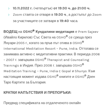
10.11.2022 г.
(четвъртък)
от 19:30 ч. до 21:00 ч.
Zoom стаята се отваря в
19:30 ч
., а достъпът до Zoom
за участниците се затваря в
19:40
часа.
®
ВОДЕЩ
на
OSHO
Кундалини медитация
е Prem Sajeev
®
(Ивайло Кирилов) Със Света на OSHO
се среща през
®
Януари 2005 г., когато за пръв път отива в OSHO
International Meditation Resort – Pune, India. Оттогава се
занимава активно с медитативни практики. В периода 2006
®
– 2007 г. завършва OSHO
Therapist and Counseling
®
Trainings в Индия. През 2008 г. завършва OSHO
Meditation Training – Pune, India с Gopal и Shunyo. Към
®
®
настоящия момент издава OSHO
книгите и OSHO
Дзен
Таро Картите за България.
КРАТКИ НАПЪТСТВИЯ И ПРЕПОРЪКИ:
Предвид спецификата на отдалеченото онлайн