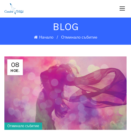
BLOG
Начало
Отминало събитие
08
НОЕ.
Отминало събитие