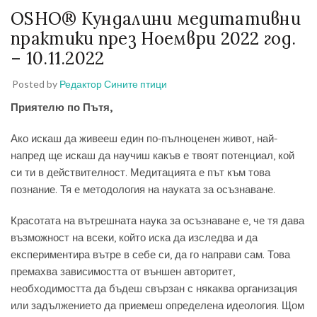
OSHO® Кундалини медитативни
практики през Ноември 2022 год.
– 10.11.2022
Posted by
Редактор Сините птици
Приятелю по Пътя,
Ако искаш да живееш един по-пълноценен живот, най-
напред ще искаш да научиш какъв е твоят потенциал, кой
си ти в действителност. Медитацията е път към това
познание. Тя е методология на науката за осъзнаване.
Красотата на вътрешната наука за осъзнаване е, че тя дава
възможност на всеки, който иска да изследва и да
експериментира вътре в себе си, да го направи сам. Това
премахва зависимостта от външен авторитет,
необходимостта да бъдеш свързан с някаква организация
или задължението да приемеш определена идеология. Щом