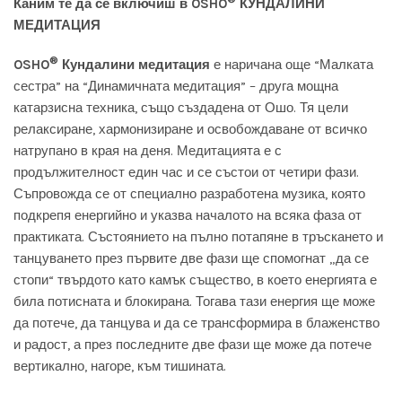
Каним те да се включиш в
OSHO
КУНДАЛИНИ
МЕДИТАЦИЯ
®
OSHO
Кундалини медитация
е наричана още “Малката
сестра” на “Динамичната медитация” – друга мощна
катарзисна техника, също създадена от Ошо. Тя цели
релаксиране, хармонизиране и освобождаване от всичко
натрупано в края на деня. Медитацията е с
продължителност един час и се състои от четири фази.
Съпровожда се от специално разработена музика, която
подкрепя енергийно и указва началото на всяка фаза от
практиката. Състоянието на пълно потапяне в тръскането и
танцуването през първите две фази ще спомогнат „да се
стопи“ твърдото като камък същество, в което енергията е
била потисната и блокирана. Тогава тази енергия ще може
да потече, да танцува и да се трансформира в блаженство
и радост, а през последните две фази ще може да потече
вертикално, нагоре, към тишината.