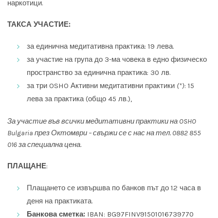
наркотици.
ТАКСА УЧАСТИЕ:
за единична медитативна практика: 19 лева.
за участие на група до 3-ма човека в едно физическо
пространство за единична практика: 30 лв.
за три OSHO Активни медитативни практики
(*)
: 15
лева за практика (общо 45 лв.),
З
а участие във всички медитативни практики на OSHO
Bulgaria през Октомври – свържи се с нас на тел. 0882 855
016 за специална цена.
ПЛАЩАНЕ
:
Плащането се извършва по банков път до 12 часа в
деня на практиката.
Банкова сметка:
IBAN: BG97FINV91501016739770