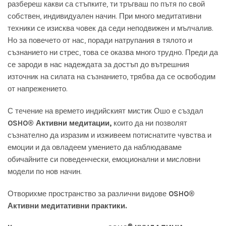
разбереш какви са стъпките, ти тръгваш по пътя по свой
собствен, индивидуален начин. При много медитативни
техники се изисква човек да седи неподвижен и мълчалив.
Но за повечето от нас, поради натрупания в тялото и
съзнанието ни стрес, това се оказва много трудно. Преди да
се зароди в нас надеждата за достъп до вътрешния
източник на силата на съзнанието, трябва да се освободим
от напрежението.
С течение на времето индийският мистик Ошо е създал
OSHO® Активни медитации,
които да ни позволят
съзнателно да изразим и изживеем потиснатите чувства и
емоции и да овладеем умението да наблюдаваме
обичайните си поведенчески, емоционални и мисловни
модели по нов начин.
Отворихме пространство за различни видове
OSHO®
Активни медитативни практики.
®