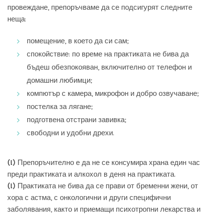
провеждане, препоръчваме да се подсигурят следните
неща:
помещение, в което да си сам;
спокойствие: по време на практиката не бива да
бъдеш обезпокояван, включително от телефон и
домашни любимци;
компютър с камера, микрофон и добро озвучаване;
постелка за лягане;
подготвена отстрани завивка;
свободни и удобни дрехи.
(!)
Препоръчително е да не се консумира храна един час
преди практиката и алкохол в деня на практиката.
(!)
Практиката не бива да се прави от бременни жени, от
хора с астма, с онкологични и други специфични
заболявания, както и приемащи психотропни лекарства и