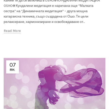
Каним те да се включиш в OSHO® КУНДАЛИНИ МЕДИТАЦИЯ
OSHO® Кундалини медитация е наричана още “Малката
сестра” на “Динамичната медитация” – друга мощна
катарзисна техника, също създадена от Ошо. Тя цели
релаксиране, хармонизиране и освобождаване от...
Read More
07
ЯН.