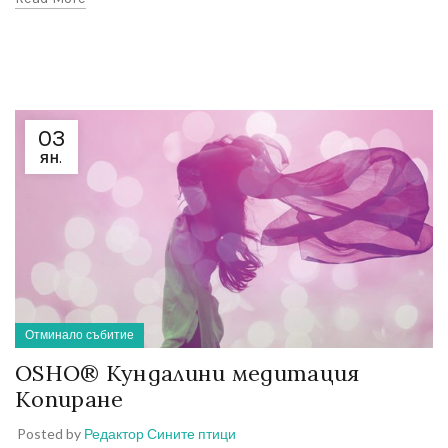
03
ЯН.
Отминало събитие
OSHO® Кундалини медитация
Копиране
Posted by
Редактор Сините птици