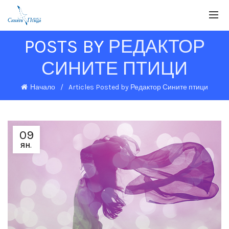
POSTS BY
РЕДАКТОР
СИНИТЕ ПТИЦИ
Начало
Articles Posted by Редактор Сините птици
09
ЯН.