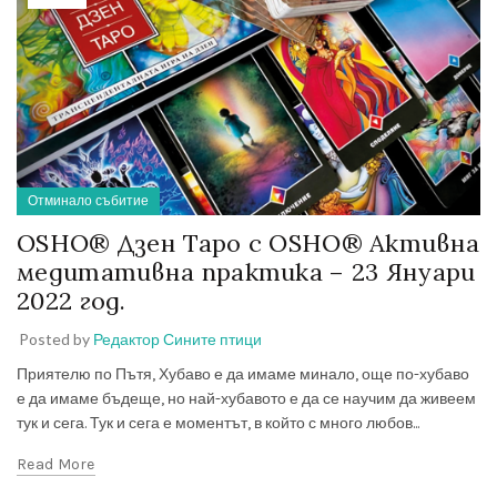
Отминало събитие
OSHO® Дзен Таро с OSHO® Активна
медитативна практика – 23 Януари
2022 год.
Posted by
Редактор Сините птици
Приятелю по Пътя, Хубаво е да имаме минало, още по-хубаво
е да имаме бъдеще, но най-хубавото е да се научим да живеем
тук и сега. Тук и сега е моментът, в който с много любов...
Read More