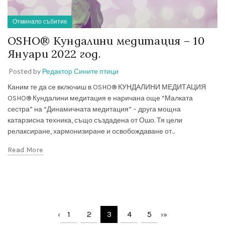
Отминало събитие
OSHO® Кундалини медитация – 10
Януари 2022 год.
Posted by
Редактор Сините птици
Каним те да се включиш в OSHO® КУНДАЛИНИ МЕДИТАЦИЯ
OSHO® Кундалини медитация е наричана още “Малката
сестра” на “Динамичната медитация” – друга мощна
катарзисна техника, също създадена от Ошо. Тя цели
релаксиране, хармонизиране и освобождаване от...
Read More
1
2
3
4
5
‹
›
»