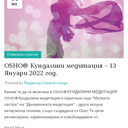
ЯН.
Отминало събитие
OSHO® Кундалини медитация – 13
Януари 2022 год.
Posted by
Редактор Сините птици
Каним те да се включиш в OSHO® КУНДАЛИНИ МЕДИТАЦИЯ
OSHO® Кундалини медитация е наричана още “Малката
сестра” на “Динамичната медитация” – друга мощна
катарзисна техника, също създадена от Ошо. Тя цели
релаксиране, хармонизиране и освобождаване от...
Read More