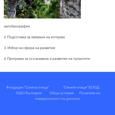
автобиография
2. Подготовка за явяване на интервю
3. Избор на сфера на развитие
4. Програма за осъзнаване и развитие на талантите
Фондация "Синята птица"
"Сините птици" ЕООД
ОШО България
Общи условия
Политика на
поверителност на данните