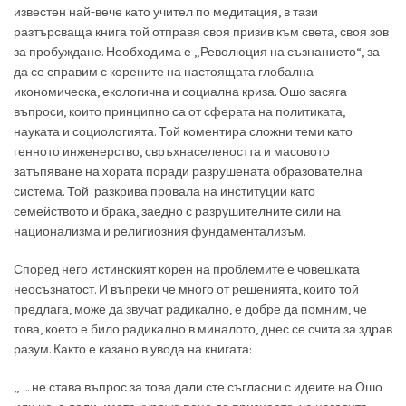
известен най-вече като учител по медитация, в тази
разтърсваща книга той отправя своя призив към света, своя зов
за пробуждане. Необходима е „Революция на съзнанието“, за
да се справим с корените на настоящата глобална
икономическа, екологична и социална криза. Ошо засяга
въпроси, които принципно са от сферата на политиката,
науката и социологията. Той коментира сложни теми като
генното инженерство, свръхнаселеността и масовото
затъпяване на хората поради разрушената образователна
система. Той разкрива провала на институции като
семейството и брака, заедно с разрушителните сили на
национализма и религиозния фундаментализъм.
Според него истинският корен на проблемите е човешката
неосъзнатост. И въпреки че много от решенията, които той
предлага, може да звучат радикално, е добре да помним, че
това, което е било радикално в миналото, днес се счита за здрав
разум. Както е казано в увода на книгата:
„ … не става въпрос за това дали сте съгласни с идеите на Ошо