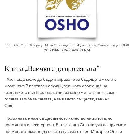
22:50 лв. 11:50 € Корица: Мека Страници: 216 Издателство: Сините птици ЕООД
2017 ISBN: 978-619-90661-7-1
Книга „Всичко е до промяната“
„Ако нещо може да бъде направено за бъдещето – сега е
моментът. В противен случай, великата еволюция на
съзнанието във Вселената ще изчезне – и това не е само
голяма загуба за земята, а за цялото съществувание.“
Ошо
Промяната е най-същественото качество на живота, но
промяната е несигурност. В тази книга Ошо ни учи да приемем
промяната, вместо да се страхуваме от нея. Макар че Ошо е