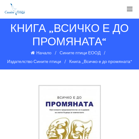
КНИГА „ВСИЧКО Е ДО
ПРОМЯНАТА“
Начало
Сините птици ЕООД
Издателство Сините птици
Книга „Всичко е до промяната“