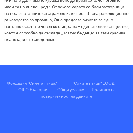
или не, а дали имате куража поне да признаете, че неговите
идеи са на дневен ред.“ От векове хората са били затворници
на несъзнателните си страхове и алчност. В това революционно
ръководство за промяна, Ошо предлага визията за едно
напълно осъзнато човешко същество – единственото същество,
което е способно да създаде „златно бъдеще“ за тази красива
планета, която споделяме.
Фондация "Синята птица"
"Сините птици" ЕООД
ОШО България
Общи условия
Политика на
поверителност на данните