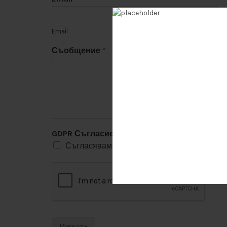
Email
Съобщение
*
GDPR Съгласие
*
Съгласявам се, че този уебсайт съхраняв
Изпрати