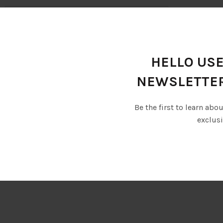
Confirm Email
HELLO USE
NEWSLETTE
Be the first to learn abo
exclusi
а предоставената от мен информация, за да може да отгово