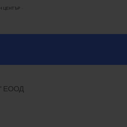
Н ЦЕНТЪР
и" ЕООД