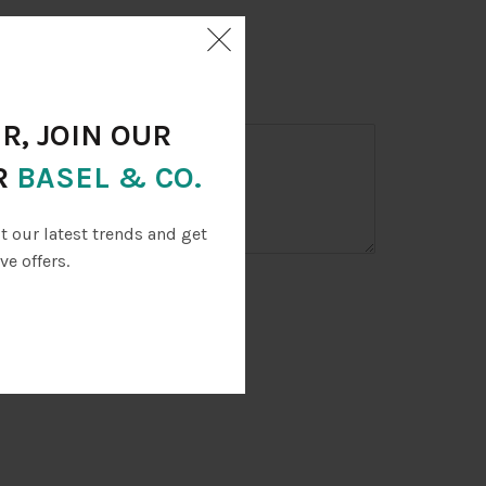
R, JOIN OUR
R
BASEL & CO.
ut our latest trends and get
ve offers.
ри на моето запитване.