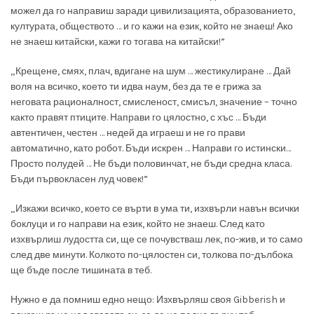
можел да го направиш заради цивилизацията, образованието,
културата, обществото … и го кажи на език, който не знаеш! Ако
не знаеш китайски, кажи го тогава на китайски!”
„Крещене, смях, плач, вдигане на шум … жестикулиране … Дай
воля на всичко, което ти идва наум, без да те е грижа за
неговата рационалност, смисленост, смисъл, значение – точно
както правят птиците. Направи го цялостно, с хъс … Бъди
автентичен, честен … недей да играеш и не го прави
автоматично, като робот. Бъди искрен … Направи го истински…
Просто полудей … Не бъди половинчат, не бъди средна класа.
Бъди първокласен луд човек!”
„Изкажи всичко, което се върти в ума ти, изхвърли навън всички
боклуци и го направи на език, който не знаеш. След като
изхвърлиш лудостта си, ще се почувстваш лек, по-жив, и то само
след две минути. Колкото по-цялостен си, толкова по-дълбока
ще бъде после тишината в теб.
Нужно е да помниш едно нещо: Изхвърляш своя Gibberish и