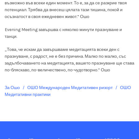
възможно във всеки един момент. То е, за да се разкрие твоя
потенциал. Трябва да внесеш цялата тази тишина, покой и
осъзнатост в своя ежедневен живот.”
Ошо
Evening Meeting завършва с няколко минути празнуване и
танци.
„Това, че искам да завършваме медитацията всеки ден с
празнуване, с радост, не е без причина. Малко по малко, със
задълбочаването на медитацията, вашето празнуване ще става
по-бляскаво, по-величествено, по-чудотворно.”
Ошо
За Ошо
/
ОШО Международен Медитативен ризорт
/
ОШО
Медитативни практики