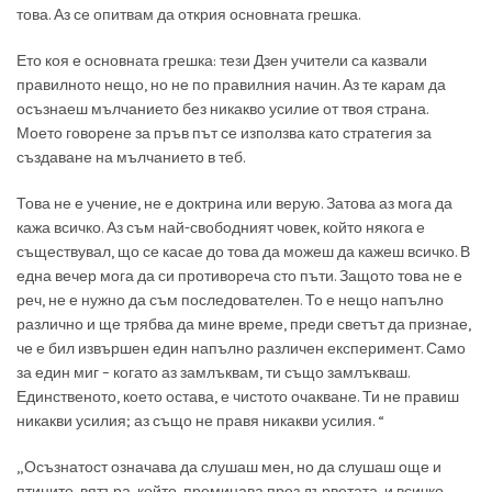
това. Аз се опитвам да открия основната грешка.
Ето коя е основната грешка: тези Дзен учители са казвали
правилното нещо, но не по правилния начин. Аз те карам да
осъзнаеш мълчанието без никакво усилие от твоя страна.
Моето говорене за пръв път се използва като стратегия за
създаване на мълчанието в теб.
Това не е учение, не е доктрина или верую. Затова аз мога да
кажа всичко. Аз съм най-свободният човек, който някога е
съществувал, що се касае до това да можеш да кажеш всичко. В
една вечер мога да си противореча сто пъти. Защото това не е
реч, не е нужно да съм последователен. То е нещо напълно
различно и ще трябва да мине време, преди светът да признае,
че е бил извършен един напълно различен експеримент. Само
за един миг – когато аз замлъквам, ти също замлъкваш.
Единственото, което остава, е чистото очакване. Ти не правиш
никакви усилия; аз също не правя никакви усилия. “
„Осъзнатост означава да слушаш мен, но да слушаш още и
птиците, вятъра, който, преминава през дърветата, и всичко,