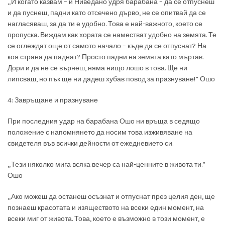
„И когато казвам – и Ниведано удря барабана – да се отпуснеш
и да пуснеш, падни като отсечено дърво, не се опитвай да се
нагласяваш, за да ти е удобно. Това е най-важното, което се
пропуска. Виждам как хората се наместват удобно на земята. Те
се оглеждат още от самото начало – къде да се отпуснат? На
коя страна да паднат? Просто падни на земята като мъртав.
Дори и да не се върнеш, няма нищо лошо в това. Ще ни
липсваш, но пък ще ни дадеш хубав повод за празнуване!”
Ошо
4: Завръщане и празнуване
При последния удар на барабана Ошо ни връща в седящо
положение с напомнянето да носим това изживяване на
свидетеля във всички дейности от ежедневието си.
„Тези няколко мига всяка вечер са най-ценните в живота ти.”
Ошо
„Ако можеш да останеш осъзнат и отпуснат през целия ден, ще
познаеш красотата и изяществото на всеки един момент, на
всеки миг от живота. Това, което е възможно в този момент, е