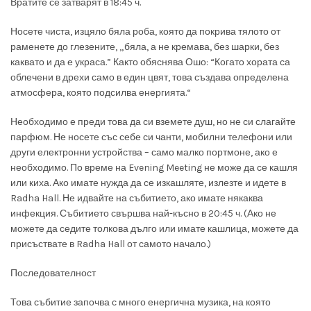
Вратите се затварят в 18:45 ч.
Носете чиста, изцяло бяла роба, която да покрива тялото от
раменете до глезените, „бяла, а не кремава, без шарки, без
каквато и да е украса.” Както обяснява Ошо: “Когато хората са
облечени в дрехи само в един цвят, това създава определена
атмосфера, която подсилва енергията.“
Необходимо е преди това да си вземете душ, но не си слагайте
парфюм. Не носете със себе си чанти, мобилни телефони или
други електронни устройства – само малко портмоне, ако е
необходимо. По време на Evening Meeting не може да се кашля
или киха. Ако имате нужда да се изкашляте, излезте и идете в
Radha Hall. Не идвайте на събитието, ако имате някаква
инфекция. Събитието свършва най-късно в 20:45 ч. (Ако не
можете да седите толкова дълго или имате кашлица, можете да
присъствате в Radha Hall от самото начало.)
Последователност
Това събитие започва с много енергична музика, на която