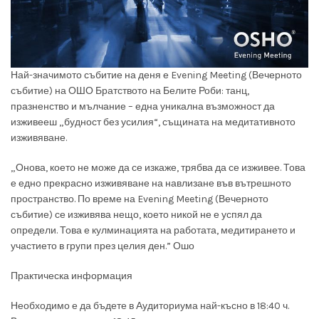
Най-значимото събитие на деня е Evening Meeting (Вечерното
събитие) на ОШО Братството на Белите Роби: танц,
празненство и мълчание – една уникална възможност да
изживееш „будност без усилия“, същината на медитативното
изживяване.
„Онова, което не може да се изкаже, трябва да се изживее. Това
е едно прекрасно изживяване на навлизане във вътрешното
пространство. По време на Evening Meeting (Вечерното
събитие) се изживява нещо, което никой не е успял да
определи. Това е кулминацията на работата, медитирането и
участието в групи през целия ден.”
Ошо
Практическа информация
Необходимо е да бъдете в Аудиториума най-късно в 18:40 ч.