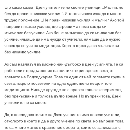
Ето какво казват Дзен учителите на своите ученици: „Мълчи, но
без да правиш никакви усилия“. И тогава човек изпада в много
трудно положение: „Не прави никакви усилия и мълчи.“ Ако той
направи някакво усилие, ще сгреши – а няма как да си
мълчалив без усилие. Ако беше възможно да си мълчалив без
усилие, нямаше да има нужда от учители, нямаше да е нужно
човек да се учи на медитация. Хората щяха да са мълчаливи
без никакво усилие.
Аз съм навлязъл възможно най-дълбоко в Дзен усилията. Те са
работили в продължение на почти четиринадесет века, от
времето на Бодхидхарма. Това са едни от най-големите групи в
света, изцяло посветени на едно единствено нещо и то е
медитацията. Никъде другаде не е правен такъв експеримент,
без прекъсване и толкова дълго време. Но въпреки това, Дзен
учителите не са много.
Да, в последователите на Дзен учението има повече учители,
отколкото в което и да е друго учение по света, но въпреки това
те са много малко в сравнение с хората, които се занимават с