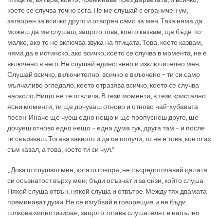
което се случва точно сега. Не ме слушай с ограничен ум,
затворен за всичко друго и отворен само за мен. Така няма да
можеш да ме слушаш, защото това, което казвам, ще бъде по-
малко, ако то не включва звука на птицата. Това, което казвам,
няма да е истинско, ако всичко, което се случва в момента, не е
включено в него. Не слушай единствено и изключително мен.
Слушай всичко, включително: всичко е включено – ти си само
мълчаливо огледало, което отразява всичко, което се случва
наоколо. Нищо не те отвлича. В тези моменти, в тези кристално
ясни моменти, ти ще дочуваш отново и отново най-хубавата
песен. Иначе ще чуеш едно нещо и ще пропуснеш друго, ще
дочуеш отново едно нещо – една дума тук, друга там – и после
ги свързваш. Тогава каквото и да се получи, то не е това, което аз
съм казал, а това, което ти си чул.”
„Докато слушаш мен, когато говоря, не съсредоточавай цялата
си осъзнатост върху мен; бъди осъзнат и за онзи, който слуша.
Някой слуша отвън, някой слуша и отвътре. Между тях двамата
преминават думи. Не се изгубвай в говорещия и не бъди
толкова хипнотизиран, защото тогава слушателят е напълно