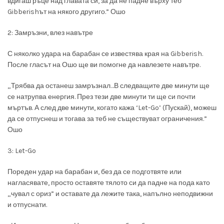
вдигаш ръце над главата си, за да не падне върху теб
Gibberishът на някого другиго.”
Ошо
2: Замръзни, влез навътре
С няколко удара на барабан се известява края на Gibberish.
После гласът на Ошо ще ви помогне да навлезете навътре.
„Трябва да останеш замръзнал…В следващите две минути ще
се натрупва енергия. През тези две минути ти ще си почти
мъртъв. А след две минути, когато кажа ‘Let-Go’ (Пускай), можеш
да се отпуснеш и тогава за теб не съществуват ограничения.”
Ошо
3: Let-Go
Пореден удар на барабан и, без да се подготвяте или
нагласявате, просто оставяте тялото си да падне на пода като
„чувал с ориз” и оставате да лежите така, напълно неподвижни
и отпуснати.