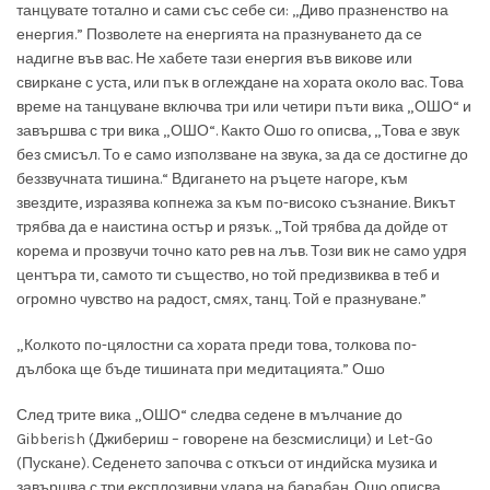
танцувате тотално и сами със себе си: „Диво празненство на
енергия.” Позволете на енергията на празнуването да се
надигне във вас. Не хабете тази енергия във викове или
свиркане с уста, или пък в оглеждане на хората около вас. Това
време на танцуване включва три или четири пъти вика „ОШО“ и
завършва с три вика „ОШО“. Както Ошо го описва, „Това е звук
без смисъл. То е само използване на звука, за да се достигне до
беззвучната тишина.“ Вдигането на ръцете нагоре, към
звездите, изразява копнежа за към по-високо съзнание. Викът
трябва да е наистина остър и рязък. „Той трябва да дойде от
корема и прозвучи точно като рев на лъв. Този вик не само удря
центъра ти, самото ти същество, но той предизвиква в теб и
огромно чувство на радост, смях, танц. Той е празнуване.”
„Колкото по-цялостни са хората преди това, толкова по-
дълбока ще бъде тишината при медитацията.”
Ошо
След трите вика „ОШО“ следва седене в мълчание до
Gibberish (Джибeриш – говорене на безсмислици) и Let-Go
(Пускане). Седенето започва с откъси от индийска музика и
завършва с три експлозивни удара на барабан. Ошо описва