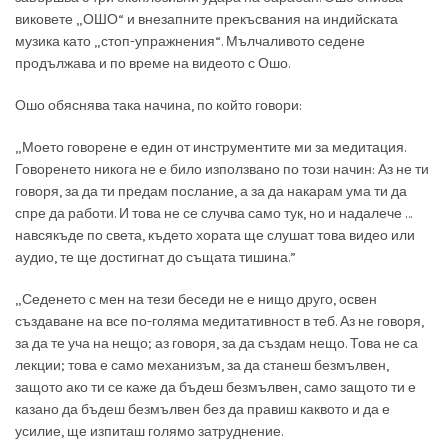
виковете „ОШО“ и внезапните прекъсвания на индийската
музика като „стоп-упражнения“. Мълчаливото седене
продължава и по време на видеото с Ошо.
Ошо обяснява така начина, по който говори:
„Моето говорене е един от инструментите ми за медитация.
Говоренето никога не е било използвано по този начин: Аз не ти
говоря, за да ти предам послание, а за да накарам ума ти да
спре да работи. И това не се случва само тук, но и надалече …
навсякъде по света, където хората ще слушат това видео или
аудио, те ще достигнат до същата тишина.”
„Седенето с мен на тези беседи не е нищо друго, освен
създаване на все по-голяма медитативност в теб. Аз не говоря,
за да те уча на нещо; аз говоря, за да създам нещо. Това не са
лекции; това е само механизъм, за да станеш безмълвен,
защото ако ти се каже да бъдеш безмълвен, само защото ти е
казано да бъдеш безмълвен без да правиш каквото и да е
усилие, ще изпиташ голямо затруднение.